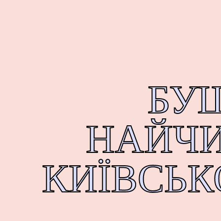
БУ
НАЙЧ
КИЇВСЬК